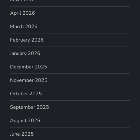
April 2026
March 2026
February 2026
January 2026
December 2025
November 2025
October 2025
September 2025
August 2025
June 2025