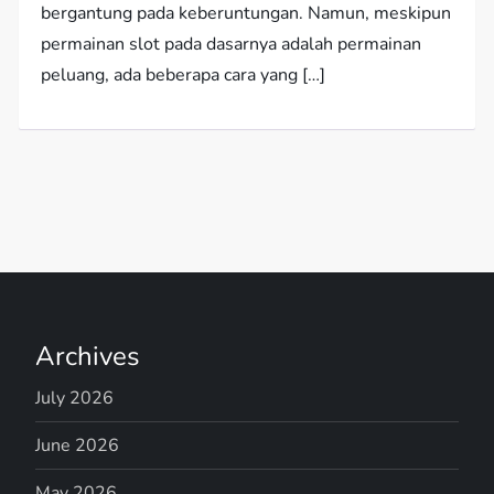
bergantung pada keberuntungan. Namun, meskipun
permainan slot pada dasarnya adalah permainan
peluang, ada beberapa cara yang […]
Archives
July 2026
June 2026
May 2026