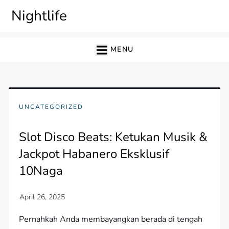
Skip
Nightlife
to
content
MENU
UNCATEGORIZED
Slot Disco Beats: Ketukan Musik &
Jackpot Habanero Eksklusif
10Naga
Pernahkah Anda membayangkan berada di tengah