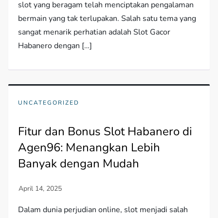
slot yang beragam telah menciptakan pengalaman
bermain yang tak terlupakan. Salah satu tema yang
sangat menarik perhatian adalah Slot Gacor
Habanero dengan […]
UNCATEGORIZED
Fitur dan Bonus Slot Habanero di
Agen96: Menangkan Lebih
Banyak dengan Mudah
Dalam dunia perjudian online, slot menjadi salah