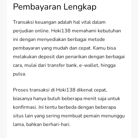
Pembayaran Lengkap
Transaksi keuangan adalah hal vital dalam
perjudian online. Hoki138 memahami kebutuhan
ini dengan menyediakan berbagai metode
pembayaran yang mudah dan cepat. Kamu bisa
melakukan deposit dan penarikan dengan berbagai
cara, mulai dari transfer bank, e-wallet, hingga
pulsa.
Proses transaksi di Hoki138 dikenal cepat,
biasanya hanya butuh beberapa menit saja untuk
konfirmasi. Ini tentu berbeda dengan beberapa
situs lain yang sering membuat pemain menunggu
lama, bahkan berhari-hari.