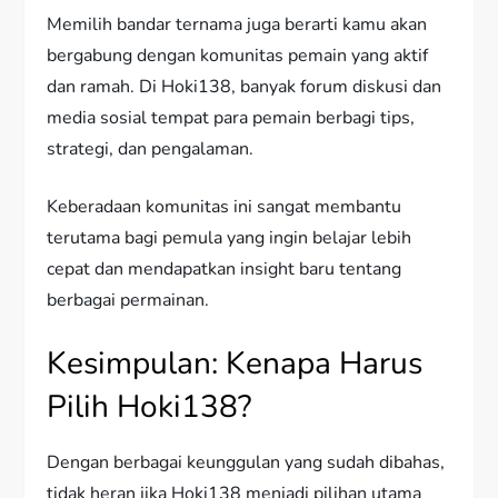
Memilih bandar ternama juga berarti kamu akan
bergabung dengan komunitas pemain yang aktif
dan ramah. Di Hoki138, banyak forum diskusi dan
media sosial tempat para pemain berbagi tips,
strategi, dan pengalaman.
Keberadaan komunitas ini sangat membantu
terutama bagi pemula yang ingin belajar lebih
cepat dan mendapatkan insight baru tentang
berbagai permainan.
Kesimpulan: Kenapa Harus
Pilih Hoki138?
Dengan berbagai keunggulan yang sudah dibahas,
tidak heran jika Hoki138 menjadi pilihan utama