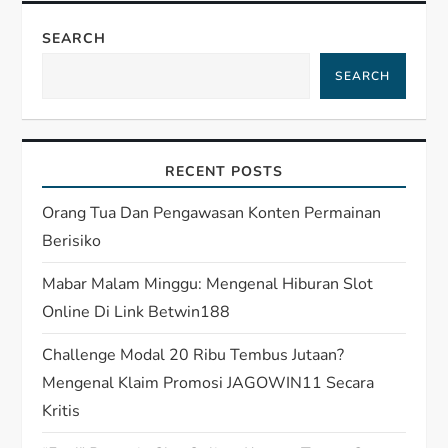
v
SEARCH
i
SEARCH
g
a
RECENT POSTS
t
Orang Tua Dan Pengawasan Konten Permainan
Berisiko
i
Mabar Malam Minggu: Mengenal Hiburan Slot
o
Online Di Link Betwin188
n
Challenge Modal 20 Ribu Tembus Jutaan?
Mengenal Klaim Promosi JAGOWIN11 Secara
Kritis