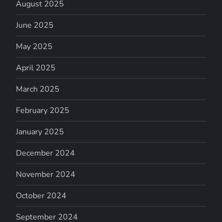
August 2025
June 2025
May 2025
April 2025
March 2025
February 2025
January 2025
December 2024
November 2024
October 2024
September 2024