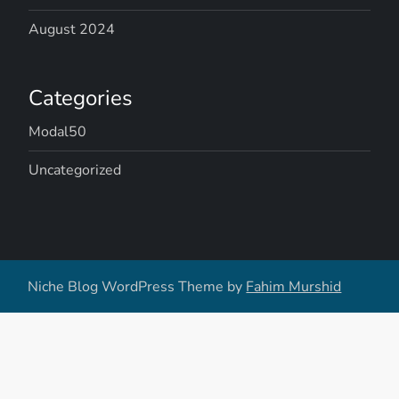
August 2024
Categories
Modal50
Uncategorized
Niche Blog WordPress Theme by
Fahim Murshid