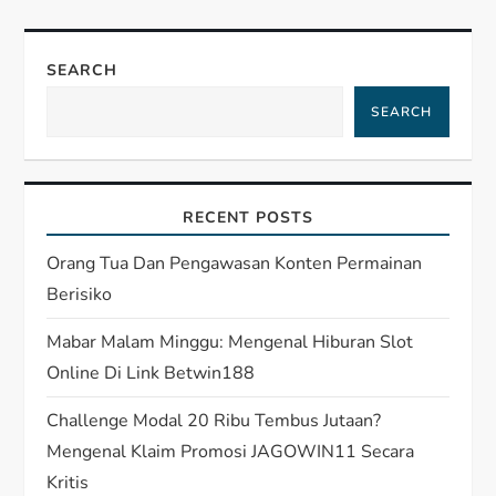
n
a
SEARCH
SEARCH
v
i
RECENT POSTS
g
Orang Tua Dan Pengawasan Konten Permainan
a
Berisiko
t
Mabar Malam Minggu: Mengenal Hiburan Slot
Online Di Link Betwin188
i
Challenge Modal 20 Ribu Tembus Jutaan?
o
Mengenal Klaim Promosi JAGOWIN11 Secara
n
Kritis