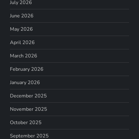
July 2026
June 2026
May 2026
April 2026
March 2026
February 2026
January 2026
December 2025
November 2025
October 2025
September 2025