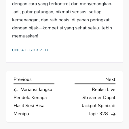
dengan cara yang terkontrol dan menyenangkan.
Jadi, putar gulungan, nikmati sensasi setiap
kemenangan, dan raih posisi di papan peringkat
dengan bijak—kompetisi yang sehat selalu lebih
memuaskan!
UNCATEGORIZED
P
Previous
Next
Previous
Next
Post
Post
Variansi Jangka
Reaksi Live
o
Pendek: Kenapa
Streamer Dapat
s
Hasil Sesi Bisa
Jackpot Spinix di
Menipu
Tapir 328
t