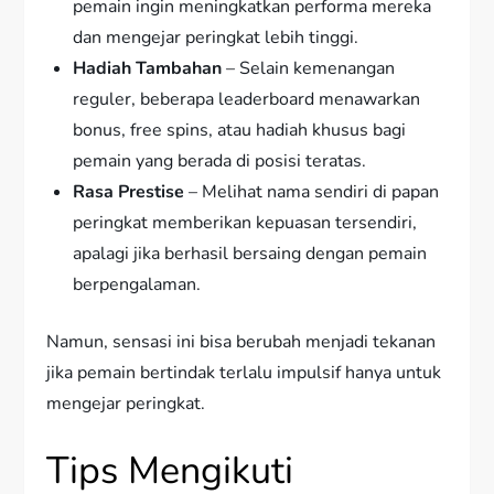
pemain ingin meningkatkan performa mereka
dan mengejar peringkat lebih tinggi.
Hadiah Tambahan
– Selain kemenangan
reguler, beberapa leaderboard menawarkan
bonus, free spins, atau hadiah khusus bagi
pemain yang berada di posisi teratas.
Rasa Prestise
– Melihat nama sendiri di papan
peringkat memberikan kepuasan tersendiri,
apalagi jika berhasil bersaing dengan pemain
berpengalaman.
Namun, sensasi ini bisa berubah menjadi tekanan
jika pemain bertindak terlalu impulsif hanya untuk
mengejar peringkat.
Tips Mengikuti