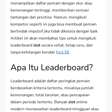
menampilkan daftar pemain dengan skor atau
kemenangan tertinggi, memberikan sensasi
tantangan dan prestise. Namun, mengikuti
kompetisi seperti ini juga bisa membuat pemain
bertindak impulsif jika tidak dikelola dengan baik.
Artikel ini akan membahas tips untuk mengikuti
leaderboard
slot
secara sehat, tetap seru, dan
tanpa kehilangan kendali
fyp138
.
Apa Itu Leaderboard?
Leaderboard adalah daftar peringkat pemain
berdasarkan kriteria tertentu, misalnya jumlah
kemenangan, total taruhan, atau pencapaian
dalam periode tertentu. Banyak
slot
online
modern menawarkan leaderboard mingguan atau