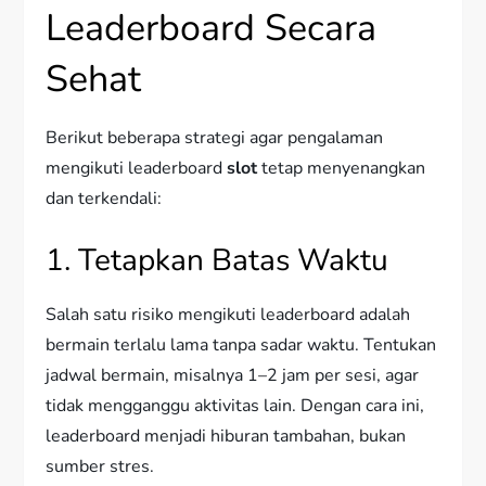
Leaderboard Secara
Sehat
Berikut beberapa strategi agar pengalaman
mengikuti leaderboard
slot
tetap menyenangkan
dan terkendali:
1. Tetapkan Batas Waktu
Salah satu risiko mengikuti leaderboard adalah
bermain terlalu lama tanpa sadar waktu. Tentukan
jadwal bermain, misalnya 1–2 jam per sesi, agar
tidak mengganggu aktivitas lain. Dengan cara ini,
leaderboard menjadi hiburan tambahan, bukan
sumber stres.