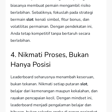
biasanya membuat pemain mengambil risiko
berlebihan. Sebaliknya, fokuslah pada strategi
bermain
slot
: kenali simbol, fitur bonus, dan
volatilitas permainan. Dengan pendekatan ini,
Anda tetap kompetitif tanpa bertaruh secara
berlebihan.
4. Nikmati Proses, Bukan
Hanya Posisi
Leaderboard seharusnya menambah keseruan,
bukan tekanan. Nikmati setiap putaran
slot
,
belajar dari kemenangan maupun kekalahan, dan
rayakan pencapaian kecil. Dengan mindset ini,
leaderboard menjadi pengalaman belajar dan