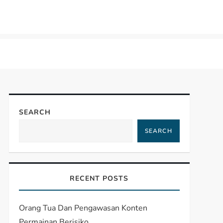
SEARCH
SEARCH
RECENT POSTS
Orang Tua Dan Pengawasan Konten
Permainan Berisiko