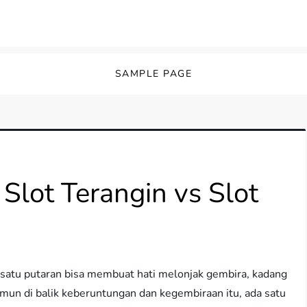
SAMPLE PAGE
 Slot Terangin vs Slot
satu putaran bisa membuat hati melonjak gembira, kadang
un di balik keberuntungan dan kegembiraan itu, ada satu