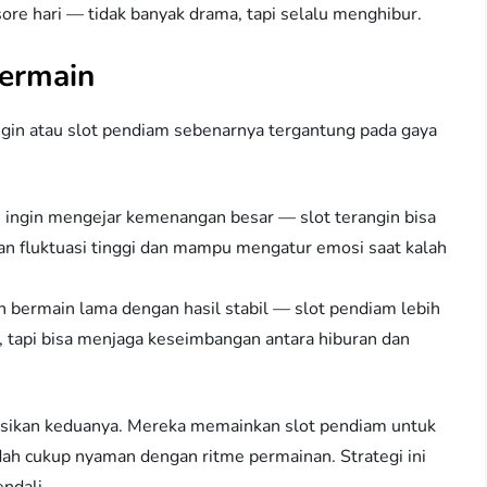
sore hari — tidak banyak drama, tapi selalu menghibur.
Bermain
gin atau slot pendiam sebenarnya tergantung pada gaya
an ingin mengejar kemenangan besar — slot terangin bisa
ngan fluktuasi tinggi dan mampu mengatur emosi saat kalah
in bermain lama dengan hasil stabil — slot pendiam lebih
, tapi bisa menjaga keseimbangan antara hiburan dan
asikan keduanya. Mereka memainkan slot pendiam untuk
udah cukup nyaman dengan ritme permainan. Strategi ini