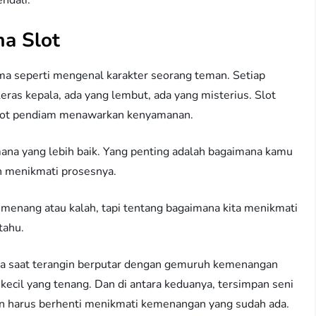
ndali.
ma Slot
ma seperti mengenal karakter seorang teman. Setiap
eras kepala, ada yang lembut, ada yang misterius. Slot
slot pendiam menawarkan kenyamanan.
mana yang lebih baik. Yang penting adalah bagaimana kamu
n menikmati prosesnya.
l menang atau kalah, tapi tentang bagaimana kita menikmati
tahu.
 Ada saat terangin berputar dengan gemuruh kemenangan
ecil yang tenang. Dan di antara keduanya, tersimpan seni
an harus berhenti menikmati kemenangan yang sudah ada.