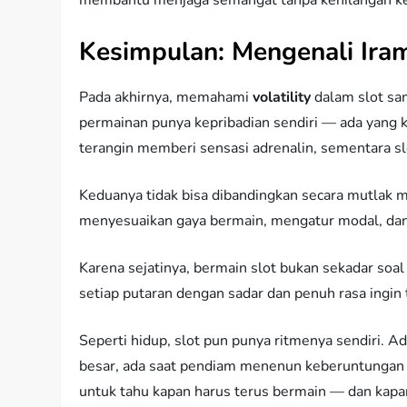
membantu menjaga semangat tanpa kehilangan ke
Kesimpulan: Mengenali Ira
Pada akhirnya, memahami
volatility
dalam slot sa
permainan punya kepribadian sendiri — ada yang k
terangin memberi sensasi adrenalin, sementara 
Keduanya tidak bisa dibandingkan secara mutlak 
menyesuaikan gaya bermain, mengatur modal, da
Karena sejatinya, bermain slot bukan sekadar soa
setiap putaran dengan sadar dan penuh rasa ingin 
Seperti hidup, slot pun punya ritmenya sendiri.
besar, ada saat pendiam menenun keberuntungan k
untuk tahu kapan harus terus bermain — dan kap