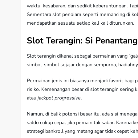
waktu, kesabaran, dan sedikit keberuntungan. Tapi
Sementara slot pendiam seperti memancing di kola
mendapatkan sesuatu setiap kali kail diturunkan.
Slot Terangin: Si Penantan
Slot terangin dikenal sebagai permainan yang “gal
simbol-simbol sejajar dengan sempurna, hadiahny
Permainan jenis ini biasanya menjadi favorit bag
risiko. Kemenangan besar di slot terangin sering ka
atau
jackpot progressive
.
Namun, di balik potensi besar itu, ada sisi meneg
saldo cukup cepat jika pemain tak sabar. Karena 
strategi bankroll yang matang agar tidak cepat ke