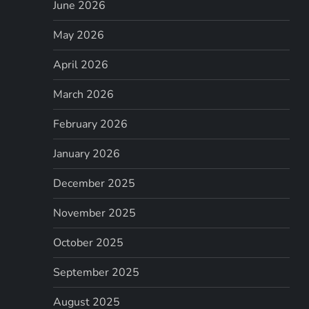
i
June 2026
g
May 2026
April 2026
a
March 2026
t
February 2026
i
January 2026
o
December 2025
n
November 2025
October 2025
September 2025
August 2025