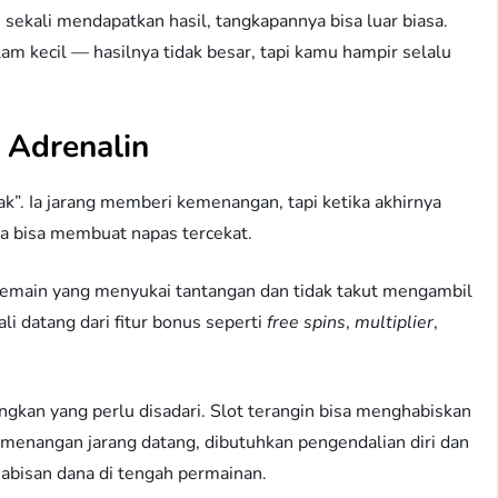
 sekali mendapatkan hasil, tangkapannya bisa luar biasa.
m kecil — hasilnya tidak besar, tapi kamu hampir selalu
g Adrenalin
ak”. Ia jarang memberi kemenangan, tapi ketika akhirnya
a bisa membuat napas tercekat.
i pemain yang menyukai tantangan dan tidak takut mengambil
li datang dari fitur bonus seperti
free spins
,
multiplier
,
angkan yang perlu disadari. Slot terangin bisa menghabiskan
kemenangan jarang datang, dibutuhkan pengendalian diri dan
habisan dana di tengah permainan.