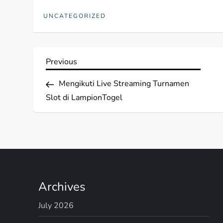
UNCATEGORIZED
P
Previous
Previous
Post
o
Mengikuti Live Streaming Turnamen
Slot di LampionTogel
s
t
n
a
Archives
v
July 2026