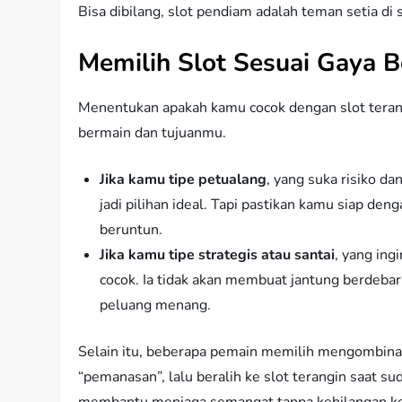
Bisa dibilang, slot pendiam adalah teman setia di 
Memilih Slot Sesuai Gaya 
Menentukan apakah kamu cocok dengan slot teran
bermain dan tujuanmu.
Jika kamu tipe petualang
, yang suka risiko d
jadi pilihan ideal. Tapi pastikan kamu siap de
beruntun.
Jika kamu tipe strategis atau santai
, yang ing
cocok. Ia tidak akan membuat jantung berdebar
peluang menang.
Selain itu, beberapa pemain memilih mengombin
“pemanasan”, lalu beralih ke slot terangin saat s