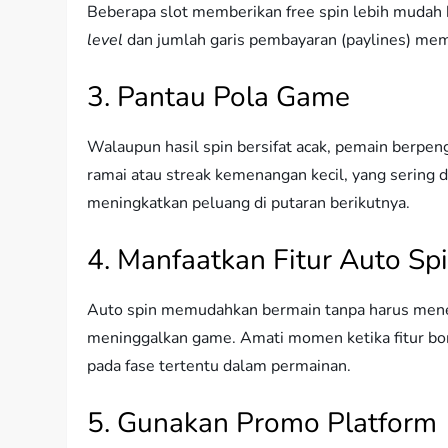
Beberapa slot memberikan free spin lebih mudah
level
dan jumlah garis pembayaran (paylines) me
3. Pantau Pola Game
Walaupun hasil spin bersifat acak, pemain berpen
ramai atau streak kemenangan kecil, yang sering d
meningkatkan peluang di putaran berikutnya.
4. Manfaatkan Fitur Auto Sp
Auto spin memudahkan bermain tanpa harus mene
meninggalkan game. Amati momen ketika fitur bonu
pada fase tertentu dalam permainan.
5. Gunakan Promo Platform