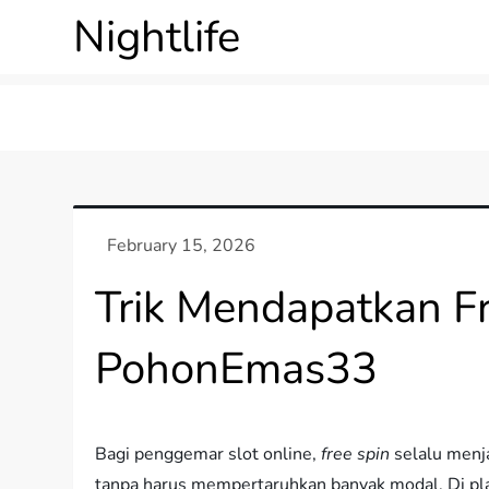
Skip
Nightlife
to
content
Trik Mendapatkan Fr
PohonEmas33
Bagi penggemar slot online,
free spin
selalu menj
tanpa harus mempertaruhkan banyak modal. Di pl