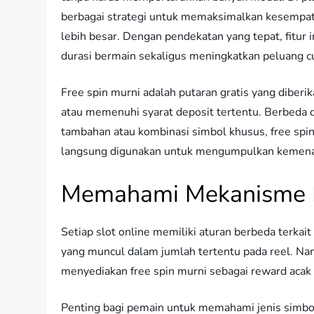
berbagai strategi untuk memaksimalkan kesempa
lebih besar. Dengan pendekatan yang tepat, fitur
durasi bermain sekaligus meningkatkan peluang c
Free spin murni adalah putaran gratis yang diber
atau memenuhi syarat deposit tertentu. Berbeda
tambahan atau kombinasi simbol khusus, free spi
langsung digunakan untuk mengumpulkan kemen
Memahami Mekanisme F
Setiap slot online memiliki aturan berbeda terkait 
yang muncul dalam jumlah tertentu pada reel. 
menyediakan free spin murni sebagai reward acak 
Penting bagi pemain untuk memahami jenis simbol