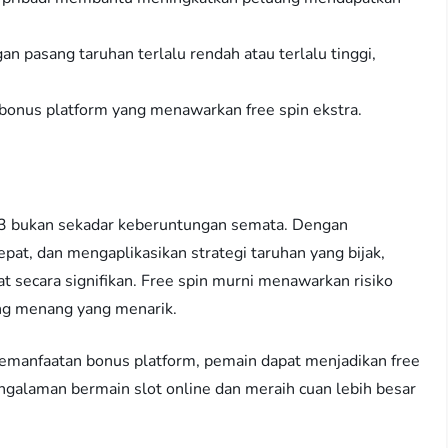
an pasang taruhan terlalu rendah atau terlalu tinggi,
bonus platform yang menawarkan free spin ekstra.
33 bukan sekadar keberuntungan semata. Dengan
t, dan mengaplikasikan strategi taruhan yang bijak,
 secara signifikan. Free spin murni menawarkan risiko
ang menang yang menarik.
emanfaatan bonus platform, pemain dapat menjadikan free
ngalaman bermain slot online dan meraih cuan lebih besar