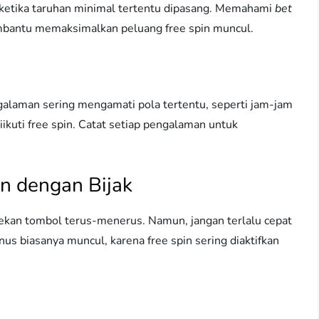
 ketika taruhan minimal tertentu dipasang. Memahami
bet
mbantu memaksimalkan peluang free spin muncul.
galaman sering mengamati pola tertentu, seperti jam-jam
iikuti free spin. Catat setiap pengalaman untuk
in dengan Bijak
kan tombol terus-menerus. Namun, jangan terlalu cepat
s biasanya muncul, karena free spin sering diaktifkan