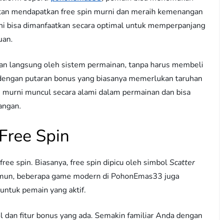
tan mendapatkan free spin murni dan meraih kemenangan
 ini bisa dimanfaatkan secara optimal untuk memperpanjang
uan.
ikan langsung oleh sistem permainan, tanpa harus membeli
 dengan putaran bonus yang biasanya memerlukan taruhan
n murni muncul secara alami dalam permainan dan bisa
angan.
ree Spin
free spin. Biasanya, free spin dipicu oleh simbol
Scatter
Namun, beberapa game modern di PohonEmas33 juga
untuk pemain yang aktif.
 dan fitur bonus yang ada. Semakin familiar Anda dengan