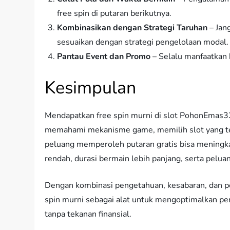
free spin di putaran berikutnya.
Kombinasikan dengan Strategi Taruhan
– Jang
sesuaikan dengan strategi pengelolaan modal.
Pantau Event dan Promo
– Selalu manfaatkan 
Kesimpulan
Mendapatkan free spin murni di slot PohonEmas
memahami mekanisme game, memilih slot yang tepa
peluang memperoleh putaran gratis bisa meningkat
rendah, durasi bermain lebih panjang, serta pelu
Dengan kombinasi pengetahuan, kesabaran, dan p
spin murni sebagai alat untuk mengoptimalkan pe
tanpa tekanan finansial.