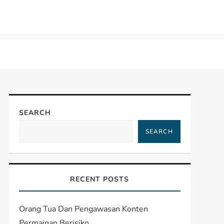
SEARCH
SEARCH
RECENT POSTS
Orang Tua Dan Pengawasan Konten
Permainan Berisiko