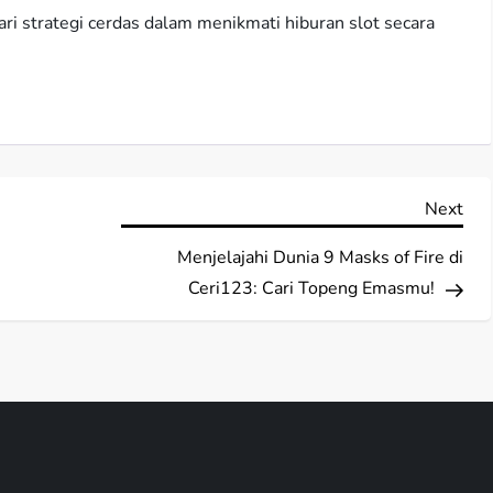
ari strategi cerdas dalam menikmati hiburan slot secara
Nex
Next
Pos
Menjelajahi Dunia 9 Masks of Fire di
Ceri123: Cari Topeng Emasmu!